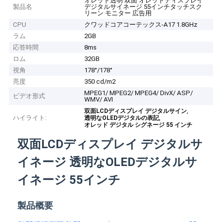
オレッド透明 双面 オレッドディスプレイ
製品名
デジタルサイネージ 55インチタッチスク
リーン モニター 広告用
CPU
クワッドコアコーテックス-A17 1.8GHz
ラム
2GB
応答時間
8ms
ロム
32GB
視角
178°/178°
亮度
350 cd/m2
MPEG1/ MPEG2/ MPEG4/ DivX/ ASP/
ビデオ形式
WMV/ AVI
,
双面LCDディスプレイ デジタルサイン
ハイライト:
,
透明なOLEDデジタルの表記
オレッド デジタル シグネージ 55 インチ
双面LCDディスプレイ デジタルサ
イネージ 透明なOLEDデジタルサ
イネージ 55インチ
製品概要