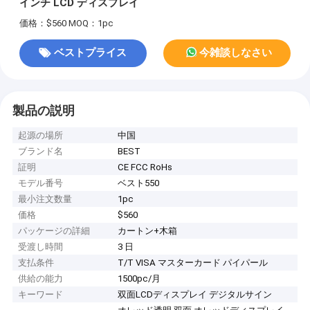
インチ LCD ディスプレイ
価格：$560
MOQ：1pc
ベストプライス
今雑談しなさい
製品の説明
起源の場所
中国
ブランド名
BEST
証明
CE FCC RoHs
モデル番号
ベスト550
最小注文数量
1pc
価格
$560
パッケージの詳細
カートン+木箱
受渡し時間
3 日
支払条件
T/T VISA マスターカード パイパール
供給の能力
1500pc/月
キーワード
双面LCDディスプレイ デジタルサイン