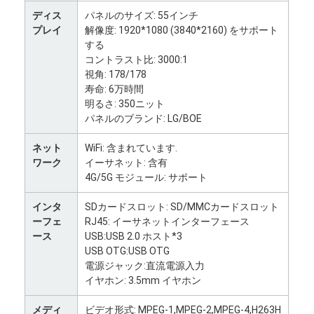
ディス
パネルのサイズ: 55インチ
プレイ
解像度: 1920*1080 (3840*2160) をサポート
する
コントラスト比: 3000:1
視角: 178/178
寿命: 6万時間
明るさ: 350ニット
パネルのブランド: LG/BOE
ネット
WiFi: 含まれています.
ワーク
イーサネット: 含有
4G/5G モジュール: サポート
インタ
SDカードスロット: SD/MMCカードスロット
ーフェ
RJ45: イーサネットインターフェース
家へ
ース
USB:USB 2.0 ホスト*3
USB OTG:USB OTG
製品
電源ジャック:直流電源入力
イヤホン: 3.5mm イヤホン
わたしたち に つい て
メディ
ビデオ形式: MPEG-1,MPEG-2,MPEG-4,H263H