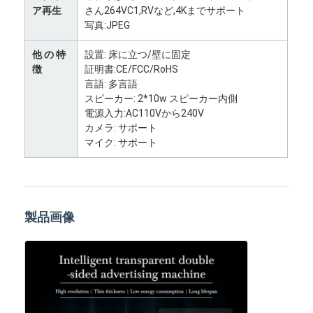
ア再生
さん264VC1,RVなど,4Kまでサポート
工場 ツアー
写真:JPEG
品質管理
他 の 特
設置: 床に立つ/壁に固定
徴
証明書:CE/FCC/RoHS
連絡 ください
言語: 多言語
スピーカー: 2*10w スピーカー内側
ニュース
電源入力:AC110Vから240V
カメラ: サポート
事件
マイク: サポート
今雑談しなさい
製品画像
室内液晶デジタルサイネージ
屋外LCDデジタルの表記
lcdのデジタル表記を立てる床