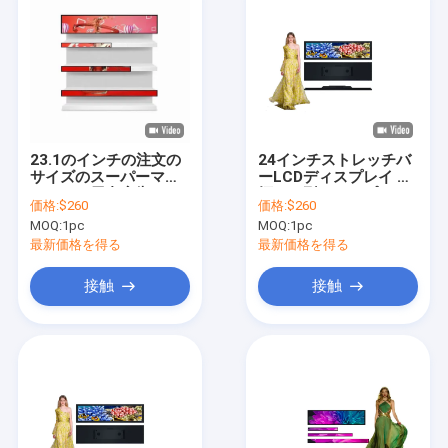
23.1のインチの注文の
24インチストレッチバ
サイズのスーパーマー
ーLCDディスプレイ 超
ケットの屋内広告のメ
幅バー型ディスプレイ
価格:
$260
価格:
$260
ディア プレイヤーのス
壁にマウント
MOQ:
1pc
MOQ:
1pc
トリップの超広い棚ス
クリーンの伸張棒LCD
最新価格を得る
最新価格を得る
表示
接触
接触
家へ
製品
わたしたち に つい て