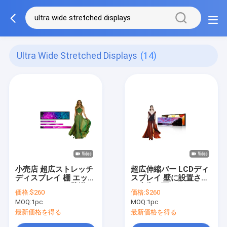
Ultra Wide Stretched Displays
(14)
小売店 超広ストレッチ
超広伸縮バー LCDディ
ディスプレイ 棚 エッジ
スプレイ 壁に設置され
LCDスクリーン 壁掛け
た広告画面
価格:
$260
価格:
$260
MOQ:
1pc
MOQ:
1pc
最新価格を得る
最新価格を得る