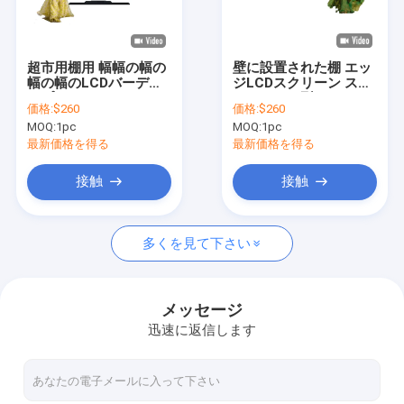
工場 ツアー
品質管理
超市用棚用 幅幅の幅の
壁に設置された棚 エッ
幅の幅のLCDバーディ
ジLCDスクリーン スト
連絡 ください
スプレイ 29.3インチ
レッチバー型LCDディ
価格:
$260
価格:
$260
スプレイ スーパーマー
MOQ:
1pc
MOQ:
1pc
ケットモール用
ニュース
最新価格を得る
最新価格を得る
事件
接触
接触
今雑談しなさい
多くを見て下さい
室内液晶デジタルサイネージ
メッセージ
迅速に返信します
屋外LCDデジタルの表記
lcdのデジタル表記を立てる床