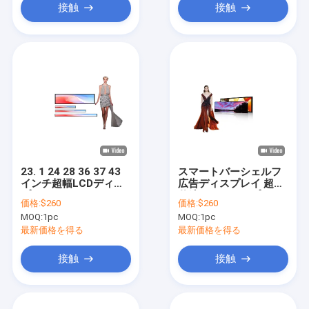
接触
接触
23. 1 24 28 36 37 43
スマートバーシェルフ
インチ超幅LCDディス
広告ディスプレイ 超広
プレイ デジタルシェル
伸縮バーディスプレイ
価格:
$260
価格:
$260
フ デジタルサイネージ
MOQ:
1pc
MOQ:
1pc
スクリーン
最新価格を得る
最新価格を得る
接触
接触