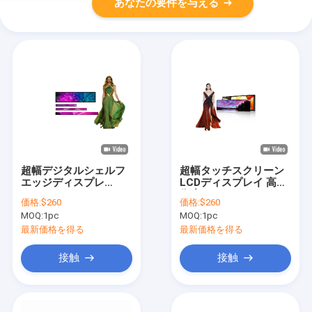
あなたの要件を与える
超幅デジタルシェルフ
超幅タッチスクリーン
エッジディスプレ
LCDディスプレイ 高解
イ,CMSソフトウェ
像度ストレッチディス
価格:
$260
価格:
$260
ア/Android付きストレ
プレイ
MOQ:
1pc
MOQ:
1pc
ッチLCDスクリーン
最新価格を得る
最新価格を得る
接触
接触