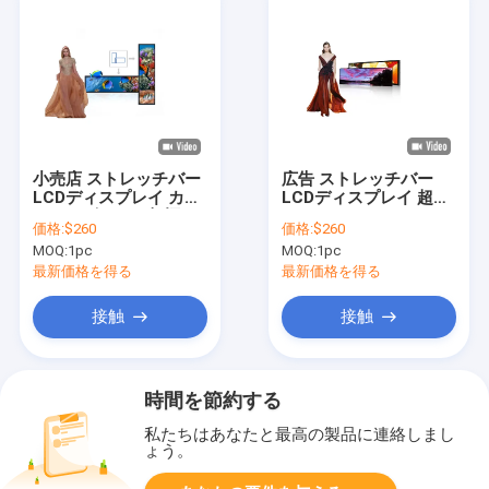
小売店 ストレッチバー
広告 ストレッチバー
LCDディスプレイ カス
LCDディスプレイ 超幅
タマイズされた超幅
スマートシェルフ デジ
価格:
$260
価格:
$260
LCDシェルフディスプ
タルサイネージ
MOQ:
1pc
MOQ:
1pc
レイ
最新価格を得る
最新価格を得る
接触
接触
時間を節約する
私たちはあなたと最高の製品に連絡しまし
ょう。