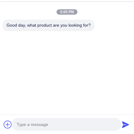
今雑談しなさい
Send Inquiry
5:05 PM
#
室内広告 デジタルサイネージ
#
屋内デジタル広告スクリーン
Good day, what product are you looking for?
#
室内のLCD広告ディスプレイ
室内液晶デジタルサイネージ
2026-06-29
K タイプ屋内タッチ スクリーン キオスク 2k 情報表示メディア広告プレーヤ
ー 製品概要 K タイプ屋内タッチ スクリーン キオスク 2k 情報表示メディア広
告プレーヤー縦型 LCD デジタル サイネージ オリジナル A+ LG/BOE パネル
標準OS：Android RK3568 2GB RAM + 32GB ROM、バージョン11（無料デ
ジタルサイネージソフトウェア） ハードウェアカスタマ...
もっと見る
訪問者のメッセージ
メッセージを残してください.
まだ公のコメントはない