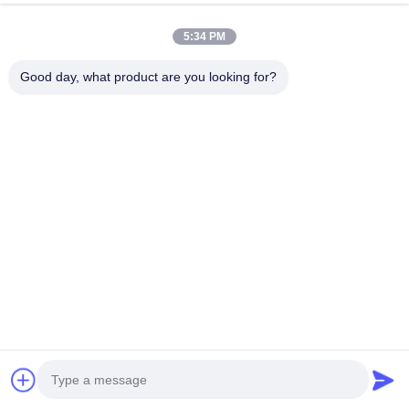
今雑談しなさい
Send Inquiry
5:34 PM
#
超広伸縮ディスプレイ
#
棚端のLCDディスプレイ
Good day, what product are you looking for?
#
シェルフ広告ディスプレイ
棒LCD表示
2024-11-29
ストレッチバールスマートLCDディスプレイ棚 伸びた バールタッチスクリー
ン 1オリジナル A+ LG/BOE パネル 2. 標準OS: Andriod RK3568
2GRAM+32GROM, 11バージョン (無料デジタルサイネージソフトウェア) 3
ハードウェアのカスタマイズされたサービス (どんな形/色/ロゴ...) 4. 2 年間の
保証 5. OEM/ODMをサポート オペレーション ...
もっと見る
訪問者のメッセージ
メッセージを残してください.